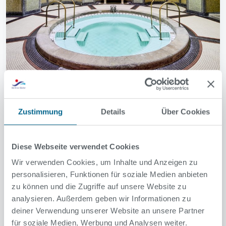
Stadtbad Neukölln
Zustimmung
Details
Über Cookies
Sanierung der Sauna im Stadtbad
Neukölln beendet
Diese Webseite verwendet Cookies
29. Januar 2026
Wir verwenden Cookies, um Inhalte und Anzeigen zu
personalisieren, Funktionen für soziale Medien anbieten
Wiedereröffnung am 1. Februar 2026 mit neuer
zu können und die Zugriffe auf unsere Website zu
Aufguss-Sauna und neuem Warmwasserbecken.
analysieren. Außerdem geben wir Informationen zu
deiner Verwendung unserer Website an unsere Partner
Weiterlesen
für soziale Medien, Werbung und Analysen weiter.