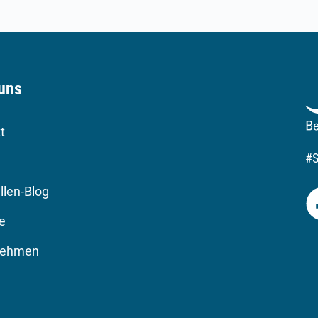
uns
t
#
llen-Blog
re
nehmen