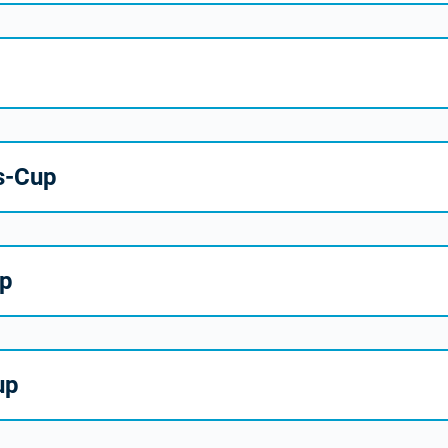
s-Cup
up
up