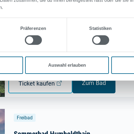
 Daten zusammen, die du ihnen bereitgestellt hast oder die sie
n.
Freibad
Präferenzen
Statistiken
Sommerbad am Insulaner
Munsterdamm 80, 12169 Berlin Steglitz-Zehlendorf
Aktuell mittlere Auslastung.
Es liegt 1 Hinweis vor.
Auswahl erlauben
Zum Bad
Ticket kaufen
Freibad
Sommerbad Humboldthain