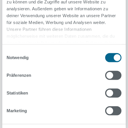
zu können und die Zugriffe auf unsere Website zu
analysieren. Außerdem geben wir Informationen zu
deiner Verwendung unserer Website an unsere Partner
für soziale Medien, Werbung und Analysen weiter.
Unsere Partner führen diese Informationen
möglicherweise mit weiteren Daten zusammen, die du
Paracelsus-Bad
ihnen bereitgestellt hast oder die sie im Rahmen deiner
Fertigstellung der grundhaften
Nutzung der Dienste gesammelt haben.
Einwilligungsauswahl
Notwendig
Sanierung im kommenden Jahr
10. Juni 2026
Präferenzen
Die Fassadensanierung und Erneuerung der
technischen Anlagen sind abgeschlossen. Weitere
Arbeiten in der Schwimmhalle laufen noch.
Statistiken
Weiterlesen
Marketing