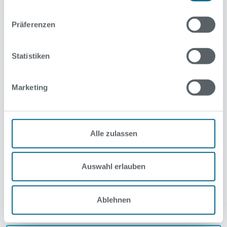
beachten?
Präferenzen
Was muss ich beachten, wenn
Statistiken
ich Mitglied bei den
Sportvermittlern
Marketing
(UrbanSportsClub, EGYM
Wellpass, Wellhub) bin?
Alle zulassen
Auswahl erlauben
Sind die Sauna-Anlagen
geöffnet?
Ablehnen