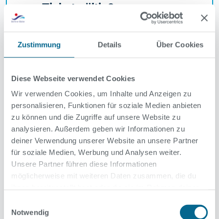
Ticket gültig?
Zustimmung
Details
Über Cookies
Muss ich mein Ticket bis zum
Ende meines Badbesuchs
Diese Webseite verwendet Cookies
aufheben?
Wir verwenden Cookies, um Inhalte und Anzeigen zu
personalisieren, Funktionen für soziale Medien anbieten
zu können und die Zugriffe auf unsere Website zu
analysieren. Außerdem geben wir Informationen zu
Können Tickets storniert
deiner Verwendung unserer Website an unsere Partner
für soziale Medien, Werbung und Analysen weiter.
werden?
Unsere Partner führen diese Informationen
möglicherweise mit weiteren Daten zusammen, die du
ihnen bereitgestellt hast oder die sie im Rahmen deiner
Nutzung der Dienste gesammelt haben.
Einwilligungsauswahl
Was muss ich bei Dauerkarten
Notwendig