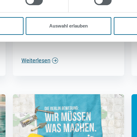
Mit dem Super-Ferien-Pass
2026/2027 kostenlos ins
Freibad
Auswahl erlauben
An den Kassen unserer Bäder
erhältlich.
Weiterlesen