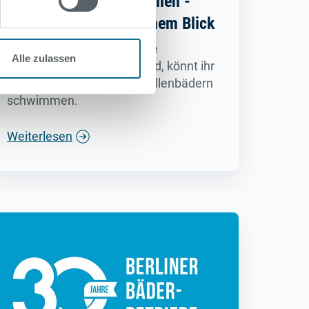
Geöffnete Schwimmhallen -
Öffnungszeiten auf einem Blick
Auch wenn mittlerweile alle
Alle zulassen
Sommerbäder geöffnet sind, könnt ihr
weiterhin in zahlreichen Hallenbädern
schwimmen.
Weiterlesen