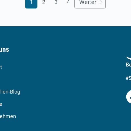
1
2
3
4
Weiter
uns
t
#
llen-Blog
re
nehmen