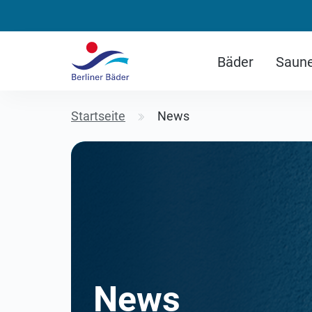
Bäder
Saun
Startseite
News
News