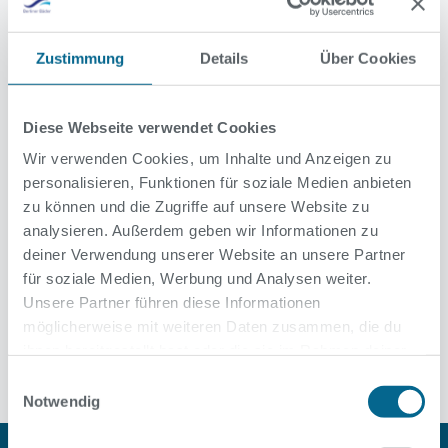
Die Neugestaltung der Schwimmhalle Zingster nimmt
Gestalt an: Die Trockenbauarbeiten sind weitgehend
Zustimmung
Details
Über Cookies
abgeschlossen so wie hier im Foyer. Zeitnah beginnen jetzt
die Fliesenarbeiten rund um das neue Edelstahlbecken
sowie in den sanierten Duschen und Umkleiden. Die
Erneuerung der Badewassertechnik und der dazugehörigen
Diese Webseite verwendet Cookies
Leitungen ist bereits abgeschlossen. Im Sommer wird auf
Wir verwenden Cookies, um Inhalte und Anzeigen zu
dem Dach eine Photovoltaikanlage installiert. Die
personalisieren, Funktionen für soziale Medien anbieten
Teilsanierung läuft seit Herbst 2023.
zu können und die Zugriffe auf unsere Website zu
analysieren. Außerdem geben wir Informationen zu
deiner Verwendung unserer Website an unsere Partner
für soziale Medien, Werbung und Analysen weiter.
Unsere Partner führen diese Informationen
Alle News
möglicherweise mit weiteren Daten zusammen, die du
ihnen bereitgestellt hast oder die sie im Rahmen deiner
Nutzung der Dienste gesammelt haben.
Einwilligungsauswahl
Notwendig