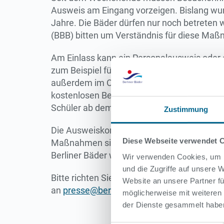
Ausweis am Eingang vorzeigen. Bislang wurd
Jahre. Die Bäder dürfen nur noch betreten 
(BBB) bitten um Verständnis für diese Ma
Am Einlass kann ein Personalausweis oder 
zum Beispiel für Bibliotheken werden nicht 
außerdem im Original vorgelegt werden, Ko
kostenlosen Betreten der Bäder im Sommer b
Schüler ab dem vollendeten 14. Lebensjahr 
Zustimmung
Die Ausweiskontrollen sind ein erster, wese
Diese Webseite verwendet 
Maßnahmen sind in Arbeit und werden mit der
Berliner Bäder wieder sicherer zu machen un
Wir verwenden Cookies, um I
und die Zugriffe auf unsere
Bitte richten Sie Presseanfragen stets an 
Website an unsere Partner fü
an
presse@berlinerbaeder.de
möglicherweise mit weiteren
der Dienste gesammelt habe