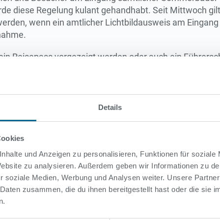
e diese Regelung kulant gehandhabt. Seit Mittwoch gilt
werden, wenn ein amtlicher Lichtbildausweis am Eingang v
ßnahme.
ein Reisepass vorgezeigt werden oder auch ein Führers
akzeptiert, selbst wenn sie ein Foto der Besitzerin oder
pien oder Handyfotos werden nicht akzeptiert. Die Badek
erechtigt, muss vollständig ausgefüllt sein und ebenfal
(also 14 Jahre oder älter) müssen in jedem Fall ihren Sc
Details
ntlicher Schritt, um Hausverbote auszusprechen und sie 
Cookies
 Polizei Berlin sowie der Senatsverwaltung für Inneres 
d damit attraktiver für alle Gäste und zugleich die Besch
nhalte und Anzeigen zu personalisieren, Funktionen für soziale
 Website zu analysieren. Außerdem geben wir Informationen zu d
die Pressestelle der Bäder-Betriebe unter der Telefonnum
r soziale Medien, Werbung und Analysen weiter. Unsere Partner
 Daten zusammen, die du ihnen bereitgestellt hast oder die sie
n.