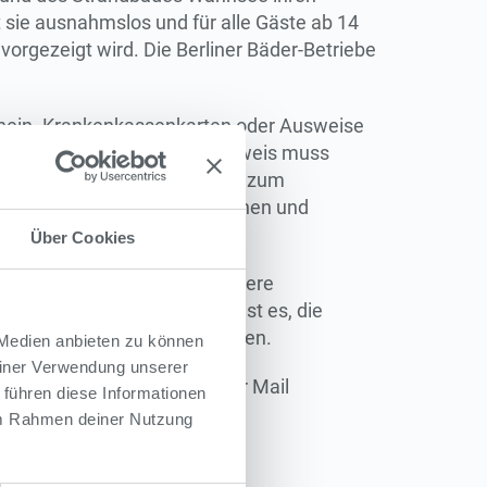
 sie ausnahmslos und für alle Gäste ab 14
orgezeigt wird. Die Berliner Bäder-Betriebe
chein. Krankenkassenkarten oder Ausweise
 des Besitzers zeigen. Der Ausweis muss
arte im Superferienpass, die zum
ls ein Foto zeigen. Schülerinnen und
hülerausweis vorzeigen.
Über Cookies
kontrollieren zu können. Weitere
und Sport abgestimmt. Ziel ist es, die
äftigten der Bäder zu entlasten.
 Medien anbieten zu können
einer Verwendung unserer
mer 030-7876 32 615 oder per Mail
 führen diese Informationen
 im Rahmen deiner Nutzung