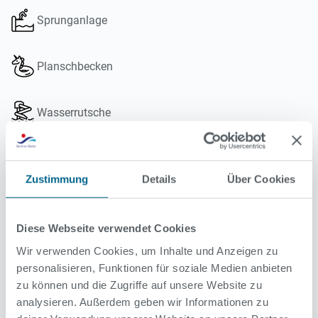
Sprunganlage
Planschbecken
Wasserrutsche
Liegewiese
Zustimmung
Details
Über Cookies
Spielplatz
Diese Webseite verwendet Cookies
Imbiss
Wir verwenden Cookies, um Inhalte und Anzeigen zu
personalisieren, Funktionen für soziale Medien anbieten
zu können und die Zugriffe auf unsere Website zu
50-m-Schwimmbecken mit integrierter Sprunggrube: 1-
analysieren. Außerdem geben wir Informationen zu
und 3-m-Sprungbrett