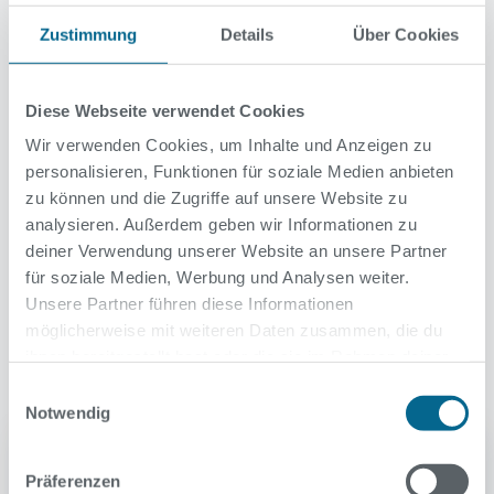
Zustimmung
Details
Über Cookies
Folgende Gegenstände sind in unserem Bad nicht erlaubt:
Diese Webseite verwendet Cookies
zerbrechliche Gegenstände aus Glas (z.B. Glasflaschen,
Wir verwenden Cookies, um Inhalte und Anzeigen zu
oder Trinkgläser), Porzellan und Keramik
personalisieren, Funktionen für soziale Medien anbieten
gefährliche Gegenstände (z.B. Messer, Waffen jeglicher
zu können und die Zugriffe auf unsere Website zu
Art)
Grills
analysieren. Außerdem geben wir Informationen zu
Wasserpfeifen und Shishas
deiner Verwendung unserer Website an unsere Partner
für soziale Medien, Werbung und Analysen weiter.
Unsere Partner führen diese Informationen
News
möglicherweise mit weiteren Daten zusammen, die du
ihnen bereitgestellt hast oder die sie im Rahmen deiner
Nutzung der Dienste gesammelt haben.
Einwilligungsauswahl
Notwendig
Präferenzen