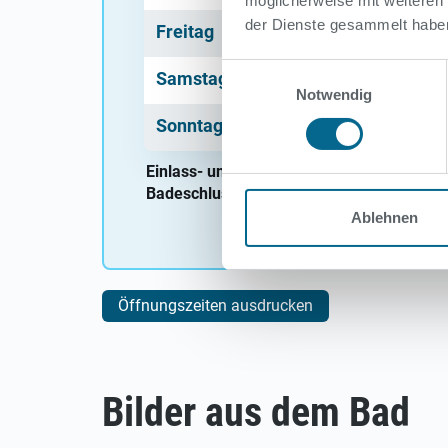
möglicherweise mit weiteren
der Dienste gesammelt habe
Freitag
Geschlossen
Einwilligungsauswahl
Samstag
Geschlossen
Notwendig
Sonntag
Geschlossen
Einlass- und Kassenschluss:
60 Minuten vo
Badeschluss:
30 Minuten vor Ende der Öff
Ablehnen
Öffnungszeiten ausdrucken
Bilder aus dem Bad