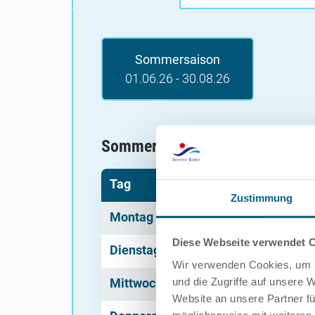
Sommersaison
01.06.26 - 30.08.26
Sommersaison 01.06.26 - 30.0
Tag
Uhrzeit
Zustimmung
Montag
07:30 - 20:00
Uhr
Diese Webseite verwendet 
Dienstag
07:30 - 20:00
Uhr
Wir verwenden Cookies, um I
Mittwoch
07:30 - 20:00
Uhr
und die Zugriffe auf unsere
Website an unsere Partner fü