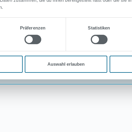
öffentl. Schwimmen
 Daten zusammen, die du ihnen bereitgestellt hast oder die sie
n.
öffentl. Schwimmen
öffentl. Schwimmen
Präferenzen
Statistiken
öffentl. Schwimmen
r Ende der Öffnungszeit.
nungszeit.
Auswahl erlauben