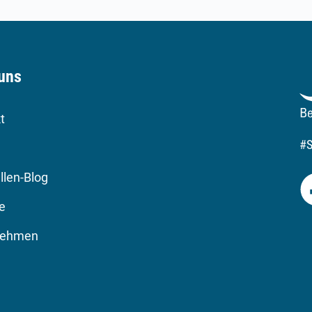
uns
t
#
llen-Blog
re
nehmen