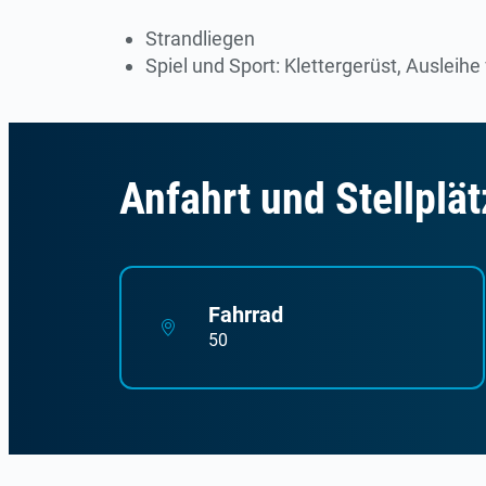
Strandliegen
Spiel und Sport: Klettergerüst, Auslei
Anfahrt und Stellplät
Fahrrad
50