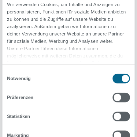
Wir verwenden Cookies, um Inhalte und Anzeigen zu
(Beispiel: 01.01.1970 => 19 (0 + 1 + 0 + 1 + 1 + 9 + 7 + 0).
personalisieren, Funktionen für soziale Medien anbieten
Personalnummer
*
zu können und die Zugriffe auf unsere Website zu
analysieren. Außerdem geben wir Informationen zu
deiner Verwendung unserer Website an unsere Partner
für soziale Medien, Werbung und Analysen weiter.
Unsere Partner führen diese Informationen
E-Mail-Adresse
*
möglicherweise mit weiteren Daten zusammen, die du
ihnen bereitgestellt hast oder die sie im Rahmen deiner
Nutzung der Dienste gesammelt haben.
Einwilligungsauswahl
Notwendig
Zur
Datenschutzerklärung
und zu den
Datenschutzinformationen
der Berliner Bäder-Betriebe.
Präferenzen
* Pflichtfelder
Statistiken
Marketing