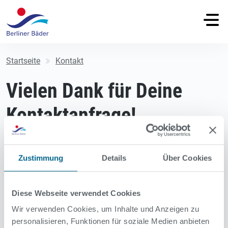
Startseite
Kontakt
Vielen Dank für Deine
Kontaktanfrage!
Wir möchten hiermit den Eingang bestätigen und werden
Zustimmung
Details
Über Cookies
uns in Kürze bei dir melden.
Mit freundlichen Grüßen
Diese Webseite verwendet Cookies
dein Team der Berliner Bäder
Wir verwenden Cookies, um Inhalte und Anzeigen zu
personalisieren, Funktionen für soziale Medien anbieten