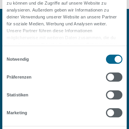
zu können und die Zugriffe auf unsere Website zu
analysieren. Außerdem geben wir Informationen zu
deiner Verwendung unserer Website an unsere Partner
für soziale Medien, Werbung und Analysen weiter.
Unsere Partner führen diese Informationen
möglicherweise mit weiteren Daten zusammen, die du
ihnen bereitgestellt hast oder die sie im Rahmen deiner
Nutzung der Dienste gesammelt haben.
Einwilligungsauswahl
Notwendig
#SOPOOLISTNURBERLIN
Facebook
Instagram
Youtube
LinkedIn
Präferenzen
Statistiken
Service
Marketing
Über uns