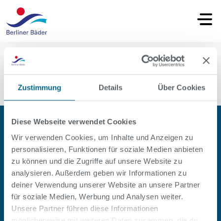
Startseite
Kurse
Oops, an error occurred! Request: bf405d1dab88c
Zustimmung
Details
Über Cookies
Diese Webseite verwendet Cookies
Wir verwenden Cookies, um Inhalte und Anzeigen zu
personalisieren, Funktionen für soziale Medien anbieten
zu können und die Zugriffe auf unsere Website zu
analysieren. Außerdem geben wir Informationen zu
deiner Verwendung unserer Website an unsere Partner
#SOPOOLISTNURBERLIN
für soziale Medien, Werbung und Analysen weiter.
Unsere Partner führen diese Informationen
Facebook
Instagram
Youtube
LinkedIn
möglicherweise mit weiteren Daten zusammen, die du