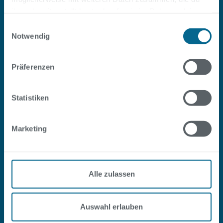
ihnen bereitgestellt hast oder die sie im Rahmen deiner
Nutzung der Dienste gesammelt haben.
Einwilligungsauswahl
Notwendig
Service
Präferenzen
Über uns
Statistiken
Marketing
Abo-Vertrag kündigen
Alle zulassen
Abo-Vertrag widerrufen
Barrierefreiheitserklärung
Auswahl erlauben