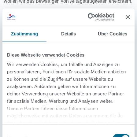
wollen wir das Bewältigen von Alltagstätigkeiten erleichtern.
Kursdetails
Standort
Zustimmung
Details
Über Cookies
Kursdauer
45 Minuten pro Einheit
Diese Webseite verwendet Cookies
Wir verwenden Cookies, um Inhalte und Anzeigen zu
Preise
personalisieren, Funktionen für soziale Medien anbieten
Normal:
12,00 € (Einzelticket)
zu können und die Zugriffe auf unsere Website zu
Ermäßigt:
10,00 € (Einzelticket)
analysieren. Außerdem geben wir Informationen zu
deiner Verwendung unserer Website an unsere Partner
für soziale Medien, Werbung und Analysen weiter.
Unsere Partner führen diese Informationen
Zur Zeit liegen leider noch keine Termine für
möglicherweise mit weiteren Daten zusammen, die du
diesen Kurs in diesem Bad vor.
ihnen bereitgestellt hast oder die sie im Rahmen deiner
Nutzung der Dienste gesammelt haben.
Einwilligungsauswahl