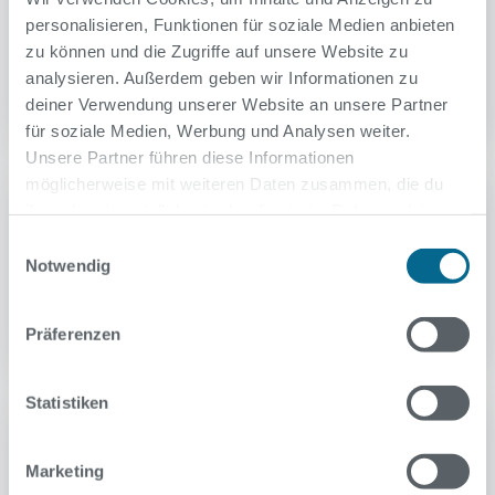
Derzeit keine aktuellen Termine
personalisieren, Funktionen für soziale Medien anbieten
Erwachsene
Kinder
zu können und die Zugriffe auf unsere Website zu
analysieren. Außerdem geben wir Informationen zu
Anfänger
Fortgeschrittene
deiner Verwendung unserer Website an unsere Partner
für soziale Medien, Werbung und Analysen weiter.
Unsere Partner führen diese Informationen
möglicherweise mit weiteren Daten zusammen, die du
Schwimmhalle Ernst-Thälmann-Park
ihnen bereitgestellt hast oder die sie im Rahmen deiner
Nutzung der Dienste gesammelt haben.
Derzeit keine aktuellen Termine
Einwilligungsauswahl
Notwendig
Erwachsene
Kinder
Anfänger
Fortgeschrittene
Präferenzen
Statistiken
Schwimmhalle Kaulsdorf
Derzeit keine aktuellen Termine
Marketing