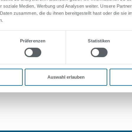
r soziale Medien, Werbung und Analysen weiter. Unsere Partner
 Daten zusammen, die du ihnen bereitgestellt hast oder die sie
innen unserer Bäder
: Ihr könnt auf den
Baddetailsseiten
d
n.
.
en in den Hallenbädern aus technischen Gründen z.B. w
Präferenzen
Statistiken
gt) schwanken können. Die Angabe auf der Website werd
Auswahl erlauben