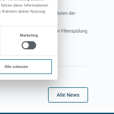
 führen diese Informationen
 im Rahmen deiner Nutzung
ie aktuellen Wassertemperaturen der
egen Frischwasserzugabe oder Filterspülung
Marketing
en stündlich aktualisiert.
Alle zulassen
Alle News