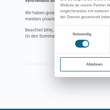
Veröffentlicht am 26. Januar 2024
Website an unsere Partner fü
möglicherweise mit weiteren
Wir haben gute Nachricht für alle
Besucher:
der Dienste gesammelt habe
meisten
unserer geöffneten Bäder
einsehen
Einwilligungsauswahl
Beachtet bitte, dass die Wassertemperatur
Notwendig
(in den Sommerbädern auch witterungsbedin
Ablehnen