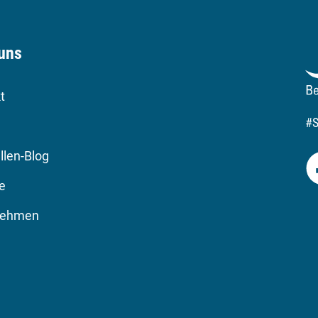
uns
t
#
llen-Blog
re
nehmen