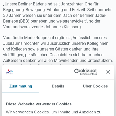
„Unsere Berliner Bäder sind seit Jahrzehnten Orte für
Begegnung, Bewegung, Erholung und Freizeit. Seit nunmehr
30 Jahren werden sie unter dem Dach der Berliner Bäder-
Betriebe (BBB) betrieben und weiterentwickelt“, so der
Vorstandsvorsitzende, Johannes Kleinsorg.
Vorständin Marie Rupprecht ergänzt: „Anlässlich unseres
Jubiläums möchten wir ausdrücklich unseren Kolleginnen
und Kollegen sowie unseren Gästen danken und ihre
vielfältigen, persönlichen Geschichten sichtbar machen.
Außerdem danken wir allen Mitwirkenden und Unterstützern,
insbesondere dem Senat, dem Abgeordnetenhaus, dem
Aufsichtsrat der BBB, den Verwaltungen und Bezirken,
Vereinen, Verbänden sowie der Berliner Polizei.“
Zustimmung
Details
Über Cookies
Alle Berlinerinnen und Berliner sind herzlich eingeladen, Teil
dieses besonderen Jubiläumsjahres zu werden. Alle Details
zur Verlosungsaktion gibt es auf der Website der
Diese Webseite verwendet Cookies
BBB:
Gewinnspiel
.
Wir verwenden Cookies, um Inhalte und Anzeigen zu