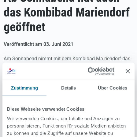
das Kombibad Mariendorf
geöffnet
Veröffentlicht am 03. Juni 2021
Am Sonnabend nimmt mit dem Kombibad Ma-riendorf das
15. Bad der Berliner Bäder-Betriebe seinen Sommerbetrieb
auf. Das Bad am Ankogelweg 95 hat wie die anderen
Sommerbäder bis auf weiteres vier Zeitfenster, wobei das
kürzeste morgens ab 7 Uhr sich vor allem an
Zustimmung
Details
Über Cookies
Frühschwimmerinnen und –schwimmer wendet.
Eintrittskarten für das Kombibad Mariendorf können über
den Online-Shop der Berliner Bäder unter berlinerbaeder.de
Diese Webseite verwendet Cookies
erworben werden.
Wir verwenden Cookies, um Inhalte und Anzeigen zu
Corona-bedingt läuft der Badebetrieb auch in diesem
personalisieren, Funktionen für soziale Medien anbieten
Sommer völlig anders als sonst: Aktuell müssen Gäste vor
zu können und die Zugriffe auf unsere Website zu