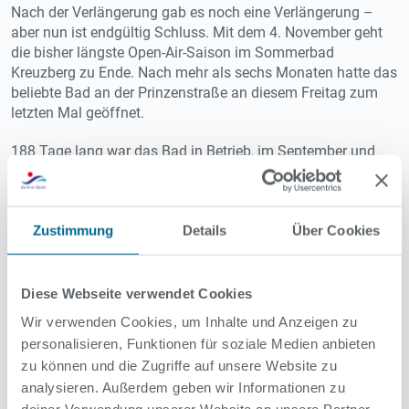
Nach der Verlängerung gab es noch eine Verlängerung –
aber nun ist endgültig Schluss. Mit dem 4. November geht
die bisher längste Open-Air-Saison im Sommerbad
Kreuzberg zu Ende. Nach mehr als sechs Monaten hatte das
beliebte Bad an der Prinzenstraße an diesem Freitag zum
letzten Mal geöffnet.
188 Tage lang war das Bad in Betrieb, im September und
Oktober wurden die Becken dann nicht mehr beheizt.
Obwohl die Temperatur des Wassers stetig sank, zuletzt
waren es nur noch 14,6 Grad, erfreute sich das Angebot
Zustimmung
Details
Über Cookies
großer Beliebtheit bei einer konstant bleibenden
Fangemeinde. Die Idee für die Aktion hatte das Team des
Prinzenbades, das sehr viel Lob für die längste
Sommersaison in der Geschichte des Bades bekam.
Diese Webseite verwendet Cookies
Wir verwenden Cookies, um Inhalte und Anzeigen zu
Zwischen dem 3. Oktober und dem 4. November kamen
personalisieren, Funktionen für soziale Medien anbieten
insgesamt 4.541 Gäste zum Open-Air-Schwimmen. In der
zu können und die Zugriffe auf unsere Website zu
letzten Woche waren es 1.016, und am letzten Tag waren es
analysieren. Außerdem geben wir Informationen zu
183 – und das bei Nieselregen und zehn Grad