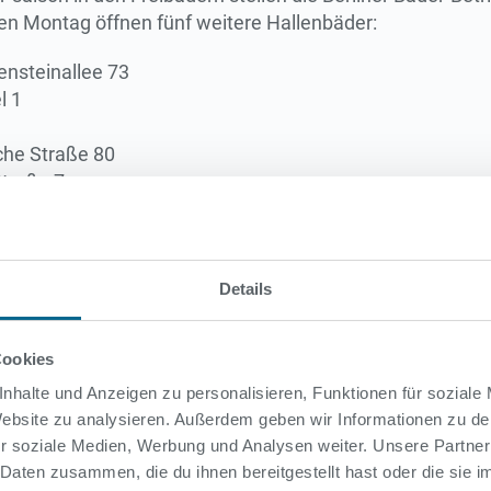
n Montag öffnen fünf weitere Hallenbäder:
ensteinallee 73
l 1
che Straße 80
Straße 7
r für die Nutzung, der Ticketverkauf ist online über den
T
. Schulkinder, die regelmäßig getestet werden, und Kin
n nehmen die BBB auch ihren Kursbetrieb wieder auf; der
Details
Cookies
ibädern zu Ende
nhalte und Anzeigen zu personalisieren, Funktionen für soziale
 Website zu analysieren. Außerdem geben wir Informationen zu d
r soziale Medien, Werbung und Analysen weiter. Unsere Partner
 Daten zusammen, die du ihnen bereitgestellt hast oder die sie