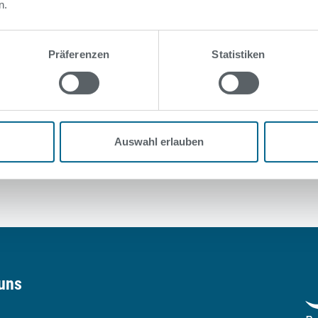
n.
d Wannsee haben bis in den September hinein geöffne
Präferenzen
Statistiken
Auswahl erlauben
uns