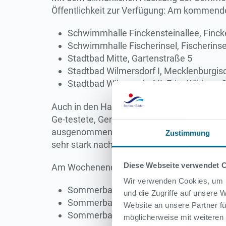
Öffentlichkeit zur Verfügung: Am kommende
Schwimmhalle Finckensteinallee, Finck
Schwimmhalle Fischerinsel, Fischerinse
Stadtbad Mitte, Gartenstraße 5
Stadtbad Wilmersdorf I, Mecklenburgis
Stadtbad Wilmersdorf II, Fritz-Wildung-
Auch in den Hallenbädern gibt es Zeitfenste
Ge-testete, Genesene oder Geimpfte möglich
ausgenommen. Mit dem Start der Hallensaiso
Zustimmung
sehr stark nachgefragt.
Diese Webseite verwendet 
Am Wochenende geht die Saison in drei Fre
Wir verwenden Cookies, um I
Sommerbad Seestraße
und die Zugriffe auf unsere
Sommerbad Mariendorf
Website an unsere Partner fü
Sommerbad Wilmersdorf
möglicherweise mit weiteren