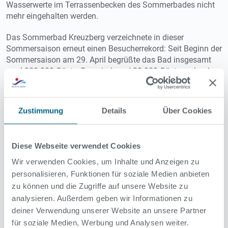
Wasserwerte im Terrassenbecken des Sommerbades nicht
mehr eingehalten werden.
Das Sommerbad Kreuzberg verzeichnete in dieser
Sommersaison erneut einen Besucherrekord: Seit Beginn der
Sommersaison am 29. April begrüßte das Bad insgesamt
rund 380.000 Gäste. Das sind rund 30.000 Gäste mehr als
in der Sommersaison 2023.
Wie schon in den Vorjahren blieb das Terrassenbecken auch
Zustimmung
Details
Über Cookies
im Oktober für besonders mutige Badegäste geöffnet. Rund
4000 Besucherinnen und Besucher trotzten den herbstlichen
Temperaturen und zogen im letzten noch geöffneten
Diese Webseite verwendet Cookies
Freibad Berlins weiter ihre Bahnen.
Wir verwenden Cookies, um Inhalte und Anzeigen zu
Nach einem erfolgreichen Test im letzten Jahr gab es auch
personalisieren, Funktionen für soziale Medien anbieten
während der Sommerferien 2024 wieder ein betreutes
zu können und die Zugriffe auf unsere Website zu
Sportangebot als präventive Maßnahme, um gewaltsamen
analysieren. Außerdem geben wir Informationen zu
Auseinandersetzungen entgegenzuwirken. Im Sommerbad
deiner Verwendung unserer Website an unsere Partner
Kreuzberg nutzten 6.300 Kinder, Jugendliche und junge
für soziale Medien, Werbung und Analysen weiter.
Erwachsene die Sportangebote außerhalb des Wassers.