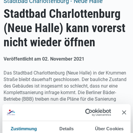
Stadtbad Charlottenburg - Neue Halle
Stadtbad Charlottenburg
(Neue Halle) kann vorerst
nicht wieder öffnen
Veröffentlicht am 02. November 2021
Das Stadtbad Charlottenburg (Neue Halle) in der Krummen
Straße bleibt dauerhaft geschlossen. Der bauliche Zustand
des Gebäudes ist insgesamt so schlecht, dass nur eine
Komplettsanierung infrage kommt. Die Berliner Bäder-
Betriebe (BBB) treiben nun die Pläne für die Sanierung
voran.
Vorgesehen ist, nicht nur die 1974 eröffnete Schwimmhalle
an Mark und Gliedern instand zu setzen. Gleichzeitig soll
Zustimmung
Details
Über Cookies
das historische Stadtbad (die Alte Halle) und die Neue Halle