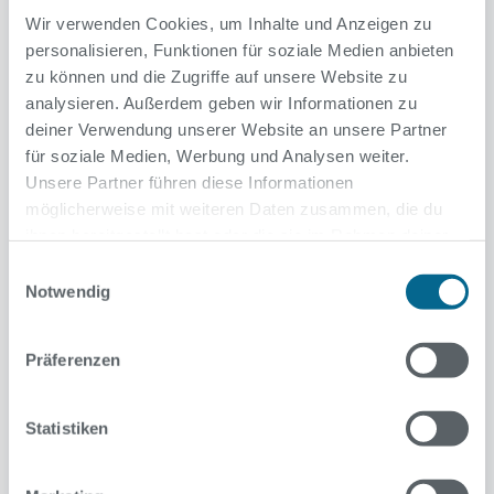
Wir verwenden Cookies, um Inhalte und Anzeigen zu
personalisieren, Funktionen für soziale Medien anbieten
zu können und die Zugriffe auf unsere Website zu
analysieren. Außerdem geben wir Informationen zu
deiner Verwendung unserer Website an unsere Partner
für soziale Medien, Werbung und Analysen weiter.
Unsere Partner führen diese Informationen
möglicherweise mit weiteren Daten zusammen, die du
Sommerbad Staaken-West
ihnen bereitgestellt hast oder die sie im Rahmen deiner
Nutzung der Dienste gesammelt haben.
Einwilligungsauswahl
Astbruch: Teil der Liegewiese im
Notwendig
Sommerbad gesperrt
09. Juli 2024
Präferenzen
Von ein paar alten Pappeln im Sommerbad Staaken
West sind Äste auf die Liegewiese gefallen. Die
Statistiken
Bäume sollen nach dem Sommer gefällt werden.
Weiterlesen