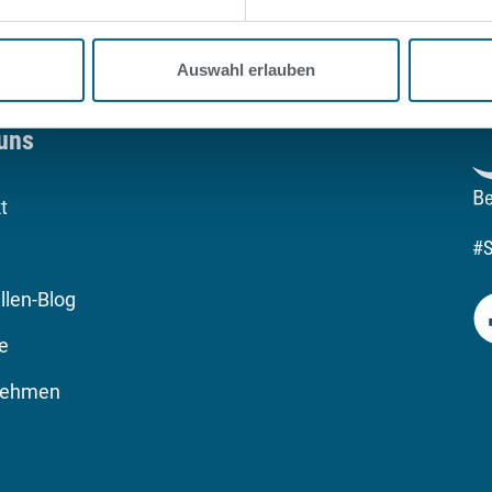
Auswahl erlauben
uns
t
#
llen-Blog
re
nehmen