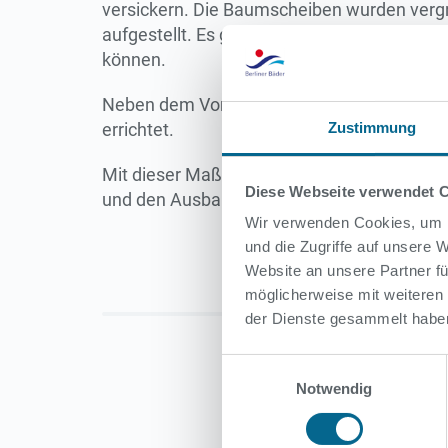
versickern. Die Baumscheiben wurden vergr
aufgestellt. Es gibt jetzt ausreichend Sit
können.
Neben dem Vorplatz wurden außerdem 100 mo
errichtet.
Zustimmung
Mit dieser Maßnahme haben die BBB den Vorp
Diese Webseite verwendet 
und den Ausbau der Fahrradstellplätze auc
Wir verwenden Cookies, um I
und die Zugriffe auf unsere
Website an unsere Partner fü
möglicherweise mit weiteren
der Dienste gesammelt habe
Einwilligungsauswahl
Notwendig