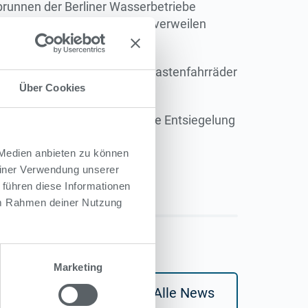
brunnen der Berliner Wasserbetriebe
atten der Bäume vor dem Bad verweilen
äder) sowie drei Bügel für Lastenfahrräder
Über Cookies
et, sondern leisten durch die Entsiegelung
 Medien anbieten zu können
einer Verwendung unserer
 führen diese Informationen
 im Rahmen deiner Nutzung
Marketing
Alle News