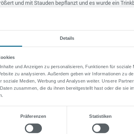
ößert und mit Stauden bepflanzt und es wurde ein Trink
zgelegenheiten, so dass Badegäste und Passanten im Sch
derne Fahrradbügel (das sind Stellplätze für 200 Fahrr
Details
latz nicht nur verschönert und kundenfreundlich gestalt
Cookies
h einen Beitrag zum Klimaschutz.
nhalte und Anzeigen zu personalisieren, Funktionen für soziale
 Website zu analysieren. Außerdem geben wir Informationen zu d
r soziale Medien, Werbung und Analysen weiter. Unsere Partner
 Daten zusammen, die du ihnen bereitgestellt hast oder die sie
n.
Präferenzen
Statistiken