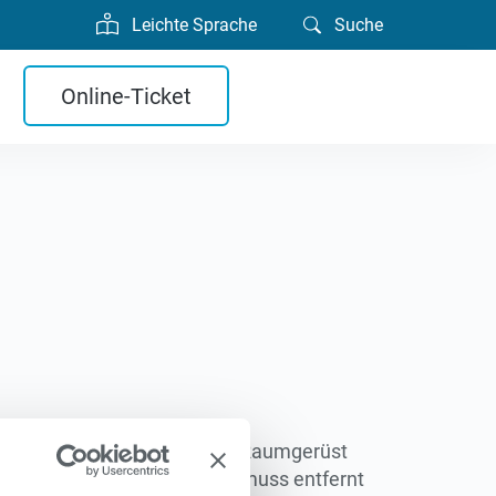
Leichte Sprache
Suche
Online-Ticket
mmen. Die Tribüne trägt das Raumgerüst
hützt werden. Die Holzdecke muss entfernt