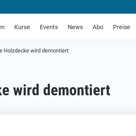
en
Kurse
Events
News
Abo
Preise
te Holzdecke wird demontiert
ke wird demontiert
ass die Bauleute an die Holzdecke unseres Bades heranko
alervlies bedeckt und dann wie die Becken mit Holz gesc