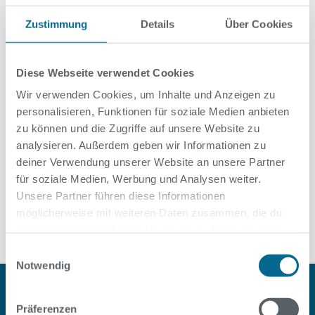
letzten Mal geöffnet, das Personal wird danach in den
Sommerbädern eingesetzt. Im Bad finden bis zum
Zustimmung
Details
Über Cookies
Ferienbeginn aber noch Schwimmkurse für Kinder statt.
Danach werden im Stadtbad Schöneberg die Fenster
ausgetauscht und die Lüftungsanlagen erneuert. Außerdem
Diese Webseite verwendet Cookies
müssen die Becken neu gefliest werden. Die Arbeiten haben
Wir verwenden Cookies, um Inhalte und Anzeigen zu
ein Gesamtvolumen von fast 8 Millionen Euro.
personalisieren, Funktionen für soziale Medien anbieten
zu können und die Zugriffe auf unsere Website zu
analysieren. Außerdem geben wir Informationen zu
deiner Verwendung unserer Website an unsere Partner
für soziale Medien, Werbung und Analysen weiter.
Alle News
Unsere Partner führen diese Informationen
möglicherweise mit weiteren Daten zusammen, die du
ihnen bereitgestellt hast oder die sie im Rahmen deiner
Nutzung der Dienste gesammelt haben.
Einwilligungsauswahl
Notwendig
Präferenzen