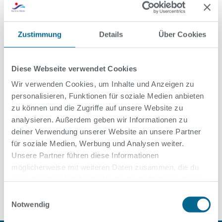
Es ist angerichtet: In der Schwimmhalle Anton-Saefkow-
Platz in Lichtenberg kann in der Woche ab dem 5.
September wieder geschwommen werden. Den Anfang
Zustimmung
Details
Über Cookies
machen am Montag die Schulen und Vereine, ab dem 7.
September steht das Bad auch für die Öffentlichkeit zur
Verfügung. In den vergangenen Monaten wurde hier die
Diese Webseite verwendet Cookies
Gebäudeleittechnik erneuert und die Lüftung saniert. Im
Schwimmbereich wurden erstmals Wärmebänke mit
Wir verwenden Cookies, um Inhalte und Anzeigen zu
beheiztem Sitzbereich installiert, auf denen sich die
personalisieren, Funktionen für soziale Medien anbieten
Badegäste in der Pause aufwärmen können.
zu können und die Zugriffe auf unsere Website zu
analysieren. Außerdem geben wir Informationen zu
deiner Verwendung unserer Website an unsere Partner
für soziale Medien, Werbung und Analysen weiter.
Unsere Partner führen diese Informationen
möglicherweise mit weiteren Daten zusammen, die du
Alle News
ihnen bereitgestellt hast oder die sie im Rahmen deiner
Nutzung der Dienste gesammelt haben.
Einwilligungsauswahl
Notwendig