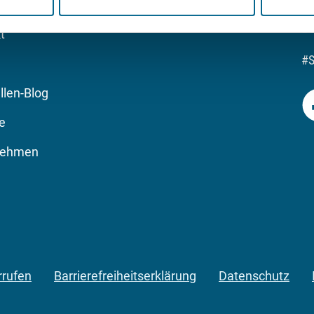
t
#
llen-Blog
re
nehmen
rrufen
Barrierefreiheitserklärung
Datenschutz