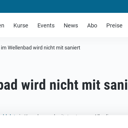
en
Kurse
Events
News
Abo
Preise
im Wellenbad wird nicht mit saniert
ad wird nicht mit sani
ldplatz
in Kreuzberg schreitet gut voran. Allerdings 
ird die Sauna im Wellenbad nicht saniert, sie wird nac