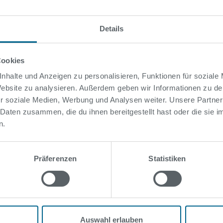
den verzichtet, der im Sprungbecken eingebaut werden s
ades am Spreewaldplatz hat im Herbst 2023 begonnen u
Das ist die größte Einzelinvestition in unserer Unterneh
Details
Cookies
nhalte und Anzeigen zu personalisieren, Funktionen für soziale
 Website zu analysieren. Außerdem geben wir Informationen zu d
r soziale Medien, Werbung und Analysen weiter. Unsere Partner
 Daten zusammen, die du ihnen bereitgestellt hast oder die sie
n.
Präferenzen
Statistiken
uns
Auswahl erlauben