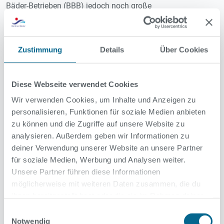
Bäder-Betrieben (BBB) jedoch noch große
Herausforderungen. Aufgrund von Lieferschwierigkeiten
fehlen in den Umkleide- und Sanitärbereichen noch Türen
und Trennwände und am Beckenumgang des
Sprungbeckens konnten die Fliesenarbeiten nicht komplett
Zustimmung
Details
Über Cookies
beendet werden.
Derzeit bereiten die BBB das Stadtbad Tiergarten vorerst für
Diese Webseite verwendet Cookies
eine Teilnutzung ausschließlich durch ansässige Vereine
Wir verwenden Cookies, um Inhalte und Anzeigen zu
vor. Erst wenn alle noch anstehenden Nacharbeiten
personalisieren, Funktionen für soziale Medien anbieten
fertiggestellt sind, kann die Schwimmhalle auch wieder der
zu können und die Zugriffe auf unsere Website zu
Öffentlichkeit und Schulen zur Verfügung gestellt werden.
analysieren. Außerdem geben wir Informationen zu
Bis dahin bitten wir noch um Geduld
deiner Verwendung unserer Website an unsere Partner
für soziale Medien, Werbung und Analysen weiter.
Unsere Partner führen diese Informationen
möglicherweise mit weiteren Daten zusammen, die du
ihnen bereitgestellt hast oder die sie im Rahmen deiner
Alle News
Nutzung der Dienste gesammelt haben.
Einwilligungsauswahl
Notwendig