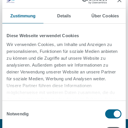
Wassersystem für die automatisierte thermische
Desinfektion erneuert werden. Dabei wurden auch gleich die
Duschräume neu gefliest und erhielten neue Armaturen.
Zustimmung
Details
Über Cookies
Bevor das Bad wieder in Betrieb gehen kann, müssen die
Wasserwerte kontrolliert und eine Freigabe durch das
Diese Webseite verwendet Cookies
Gesundheitsamt erteilt werden. Sobald die Freigabe für die
Wir verwenden Cookies, um Inhalte und Anzeigen zu
Wiederinbetriebnahme des Bades vorliegt, werden wir an
personalisieren, Funktionen für soziale Medien anbieten
dieser Stelle den Eröffnungstermin bekannt geben.
zu können und die Zugriffe auf unsere Website zu
analysieren. Außerdem geben wir Informationen zu
deiner Verwendung unserer Website an unsere Partner
für soziale Medien, Werbung und Analysen weiter.
Unsere Partner führen diese Informationen
Alle News
möglicherweise mit weiteren Daten zusammen, die du
ihnen bereitgestellt hast oder die sie im Rahmen deiner
Nutzung der Dienste gesammelt haben.
Einwilligungsauswahl
Notwendig