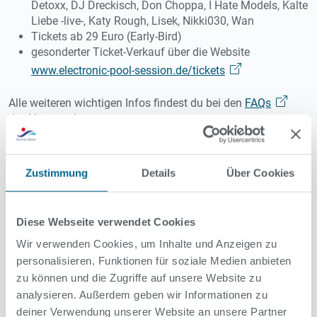
Detoxx, DJ Dreckisch, Don Choppa, I Hate Models, Kalte
Liebe -live-, Katy Rough, Lisek, Nikki030, Wan
Tickets ab 29 Euro (Early-Bird)
gesonderter Ticket-Verkauf über die Website
www.electronic-pool-session.de/tickets
Alle weiteren wichtigen Infos findest du bei den
FAQs
des Veranstalters.
Organisation:
Zustimmung
Details
Über Cookies
Die Veranstaltung wird in enger Zusammenarbeit mit den
Berliner Bäder-Betrieben und der Veranstaltungsfirma
Concert Concept (Teil der DEAG Entertainment Group)
Diese Webseite verwendet Cookies
geplant und umgesetzt. Der Veranstalter I-Motion ist ein
etablierter Festival- und Eventveranstalter, spezialisiert auf
Wir verwenden Cookies, um Inhalte und Anzeigen zu
elektronische Musik. Das Unternehmen steht hinter
personalisieren, Funktionen für soziale Medien anbieten
Großevents wie NATURE ONE oder MAYDAY und zählt zu
zu können und die Zugriffe auf unsere Website zu
den prägenden Akteuren der deutschen Rave- und
analysieren. Außerdem geben wir Informationen zu
Festivalkultur.
deiner Verwendung unserer Website an unsere Partner