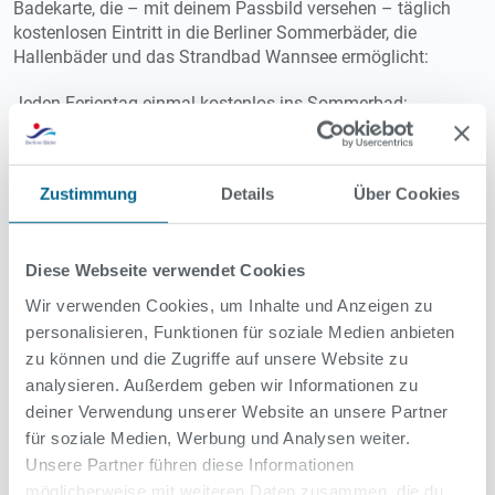
Badekarte, die – mit deinem Passbild versehen – täglich
kostenlosen Eintritt in die Berliner Sommerbäder, die
Hallenbäder und das Strandbad Wannsee ermöglicht:
Jeden Ferientag einmal kostenlos ins Sommerbad:
montags bis freitags ganztägig
am Wochenende bis 12 Uhr (Einlass ins Bad)
Zustimmung
Details
Über Cookies
Bitte beachten: Auch für Jugendliche ab 14 Jahre gilt
die (Schüler-)Ausweispflicht
Vor der ersten Nutzung musst du die Badekarte einmal an
Diese Webseite verwendet Cookies
der Kasse eines Bads freischalten lassen.
Wichtig: die
Wir verwenden Cookies, um Inhalte und Anzeigen zu
Freischaltung ist nur möglich, wenn die Badekarte mit
personalisieren, Funktionen für soziale Medien anbieten
deinem Namen und deiner Anschrift ausgefüllt und mit
zu können und die Zugriffe auf unsere Website zu
einem Passbild versehen ist
. Danach ist der Einlass mit QR-
analysieren. Außerdem geben wir Informationen zu
Code problemlos über das Drehkreuz am Eingang möglich.
deiner Verwendung unserer Website an unsere Partner
Du musst dich dann nicht mehr an der Kassenschlange
für soziale Medien, Werbung und Analysen weiter.
anstellen.
Unsere Partner führen diese Informationen
Schöne Ferien in unseren Bädern.
möglicherweise mit weiteren Daten zusammen, die du