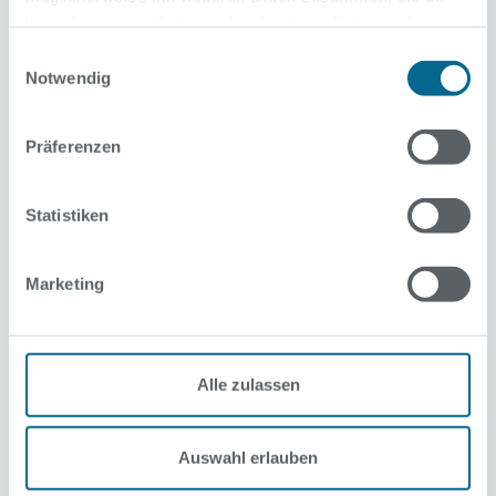
ihnen bereitgestellt hast oder die sie im Rahmen deiner
Nutzung der Dienste gesammelt haben.
Einwilligungsauswahl
Notwendig
Betrifft folgende Bäder
Präferenzen
Kinderbad Marzahn (Platsch)
Kinderbad Monbijou
Kombibad Gropiusstadt - Sommerbad
Statistiken
Kombibad Seestraße - Sommerbad
Sommerbad am Insulaner
Sommerbad Humboldthain
Marketing
Sommerbad Kreuzberg
Sommerbad Mariendorf
Sommerbad Neukölln
Sommerbad Olympiastadion
Alle zulassen
Sommerbad Pankow
Sommerbad Staaken-West
Sommerbad Wilmersdorf
Auswahl erlauben
Sommerbad Wuhlheide
Strandbad Wannsee